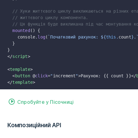
  // Хуки життєвого циклу викликаються на різних ет
  // життєвого циклу компонента.
  // Ця функція буде викликана під час монтування к
  mounted
() {
    console.
log
(
`Початковий рахунок: ${
this
.
count
}.
  }
}
</
script
>
<
template
>
  <
button
 @
click
=
"
increment
"
>Рахунок: {{ count }}</
</
template
>
Спробуйте у Пісочниці
Композиційний API