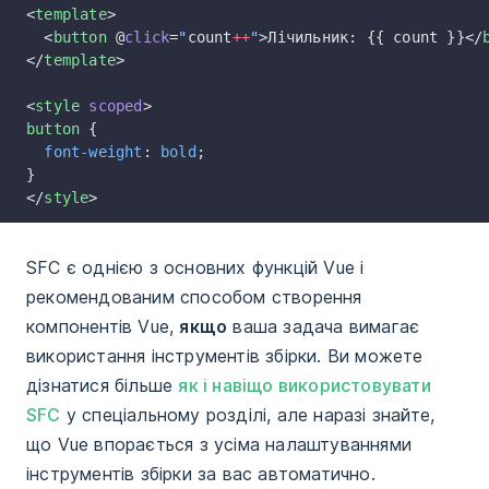
<
template
>
  <
button
 @
click
=
"
count
++
"
>Лічильник: {{ count }}</
</
template
>
<
style
 scoped
>
button
 {
  font-weight
: 
bold
;
}
</
style
>
SFC є однією з основних функцій Vue і
рекомендованим способом створення
компонентів Vue,
якщо
ваша задача вимагає
використання інструментів збірки. Ви можете
дізнатися більше
як і навіщо використовувати
SFC
у спеціальному розділі, але наразі знайте,
що Vue впорається з усіма налаштуваннями
інструментів збірки за вас автоматично.