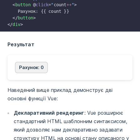
  <
button
 @
click
=
"
count
++
"
>
    Рахунок: {{ count }}
  </
button
>
</
div
>
Результат
Рахунок: 0
Наведений вище приклад демонструє дві
основні функції Vue:
Декларативний рендеринг
: Vue розширює
стандартний HTML шаблонним синтаксисом,
який дозволяє нам декларативно задавати
структуру HTML на основі стану описаного у