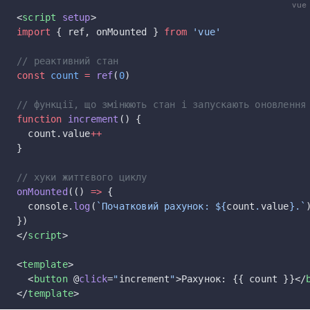
vue
<
script
 setup
>
import
 { ref, onMounted } 
from
 'vue'
// реактивний стан
const
 count
 =
 ref
(
0
)
// функції, що змінюють стан і запускають оновлення
function
 increment
() {
  count.value
++
}
// хуки життєвого циклу
onMounted
(() 
=>
 {
  console.
log
(
`Початковий рахунок: ${
count
.
value
}.`
})
</
script
>
<
template
>
  <
button
 @
click
=
"
increment
"
>Рахунок: {{ count }}</
</
template
>