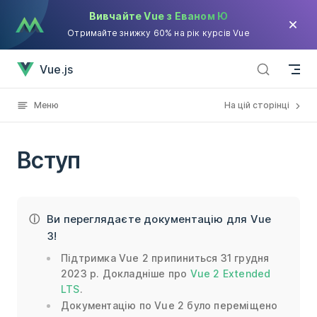
Вивчайте Vue з Еваном Ю
Skip to content
Отримайте знижку 60% на рік курсів Vue
Вступ has loaded
Vue.js
Меню
На цій сторінці
Вступ
Ви переглядаєте документацію для Vue
3!
Підтримка Vue 2 припиниться 31 грудня
2023 р. Докладніше про
Vue 2 Extended
LTS
.
Документацію по Vue 2 було переміщено