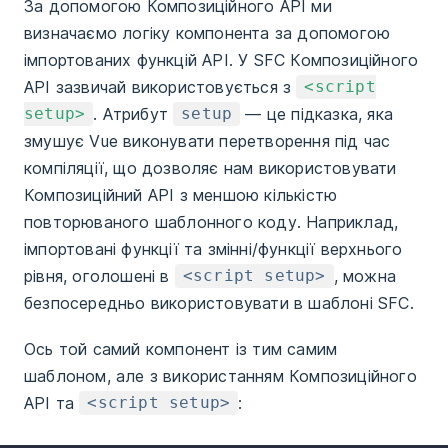
За допомогою Композиційного API ми
визначаємо логіку компонента за допомогою
імпортованих функцій API. У SFC Композиційного
API зазвичай використовується з
<script
. Атрибут
— це підказка, яка
setup>
setup
змушує Vue виконувати перетворення під час
компіляції, що дозволяє нам використовувати
Композиційний API з меншою кількістю
повторюваного шаблонного коду. Наприклад,
імпортовані функції та змінні/функції верхнього
рівня, оголошені в
, можна
<script setup>
безпосередньо використовувати в шаблоні SFC.
Ось той самий компонент із тим самим
шаблоном, але з використанням Композиційного
API та
:
<script setup>