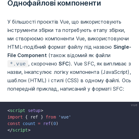
Однофайлові компоненти
У більшості проєктів Vue, що використовують
інструменти збірки та потребують етапу збірки,
ми створюємо компоненти Vue, використовуючи
HTML-подібний формат файлу під назвою
Single-
File Component
(також відомий як файли
, скорочено
SFC
). Vue SFC, як випливає з
*.vue
назви, інкапсулює логіку компонента (JavaScript),
шаблон (HTML) і стилі (CSS) в одному файлі. Ось
попередній приклад, написаний у форматі SFC:
vue
<
script
 setup
>
import
 { ref } 
from
 'vue'
const
 count
 =
 ref
(
0
)
</
script
>