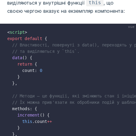
виділяються у внутрішні функції
, що
this
своєю чергою вказує на екземпляр компонента:
vue
<
script
>
export
 default
 {
  // Властивості, повернуті з data(), переходять у 
  // та виділяються у `this`.
  data
() {
    return
 {
      count: 
0
    }
  },
  // Методи — це функції, які змінюють стан і ініці
  // Їх можна прив'язати як обробники подій у шабло
  methods: {
    increment
() {
      this
.count
++
    }
  },