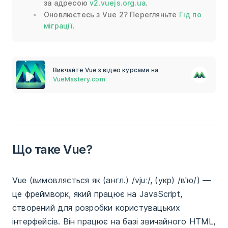
за адресою
v2.vuejs.org.ua
.
Оновлюєтесь з Vue 2? Перегляньте
Гід по
міграції
.
Вивчайте Vue з відео курсами на
VueMastery.com
Що таке Vue?
Vue (вимовляється як (англ.) /vjuː/, (укр) /в'ю/) —
це фреймворк, який працює на JavaScript,
створений для розробки користувацьких
інтерфейсів. Він працює на базі звичайного HTML,