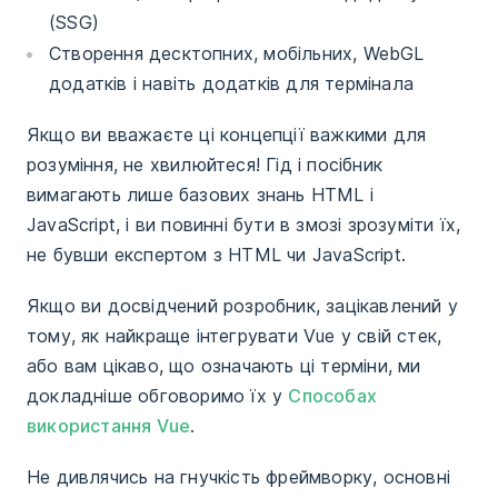
(SSG)
Створення десктопних, мобільних, WebGL
додатків і навіть додатків для термінала
Якщо ви вважаєте ці концепції важкими для
розуміння, не хвилюйтеся! Гід і посібник
вимагають лише базових знань HTML і
JavaScript, і ви повинні бути в змозі зрозуміти їх,
не бувши експертом з HTML чи JavaScript.
Якщо ви досвідчений розробник, зацікавлений у
тому, як найкраще інтегрувати Vue у свій стек,
або вам цікаво, що означають ці терміни, ми
докладніше обговоримо їх у
Способах
використання Vue
.
Не дивлячись на гнучкість фреймворку, основні