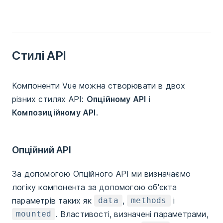
Стилі API
Компоненти Vue можна створювати в двох
різних стилях API:
Опційному АРІ
і
Композиційному API
.
Опційний API
За допомогою Опційного API ми визначаємо
логіку компонента за допомогою об'єкта
параметрів таких як
,
і
data
methods
. Властивості, визначені параметрами,
mounted