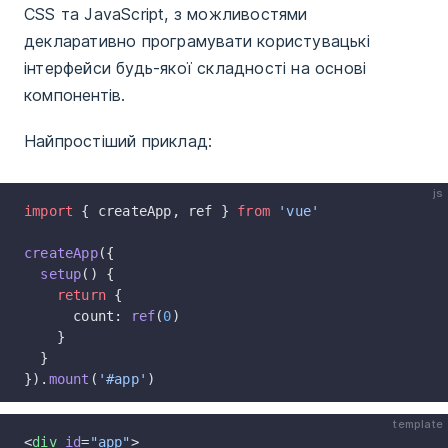
CSS та JavaScript, з можливостями
декларативно програмувати користувацькі
інтерфейси будь-якої складності на основі
компонентів.
Найпростіший приклад:
js
import
 { createApp, ref } 
from
 'vue'
createApp
({
  setup
() {
    return
 {
      count: 
ref
(
0
)
    }
  }
}).
mount
(
'#app'
)
template
<
div
 id
=
"app"
>