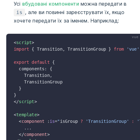
Усі
вбудовані компоненти
можна передати в
, але ви повинні зареєструвати їх, якщо
is
хочете передати їх за іменем. Наприклад:
vue
<
script
>
import
 { Transition, TransitionGroup } 
from
 'vue'
export
 default
 {
  components: {
    Transition,
    TransitionGroup
  }
}
</
script
>
<
template
>
  <
component
 :
is
=
"
isGroup 
?
 'TransitionGroup'
 :
 '
    ...
  </
component
>