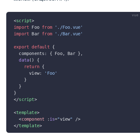
vue
<
script
>
import
 Foo 
from
 './Foo.vue'
import
 Bar 
from
 './Bar.vue'
export
 default
 {
  components: { Foo, Bar },
  data
() {
    return
 {
      view: 
'Foo'
    }
  }
}
</
script
>
<
template
>
  <
component
 :
is
=
"
view
"
 />
</
template
>