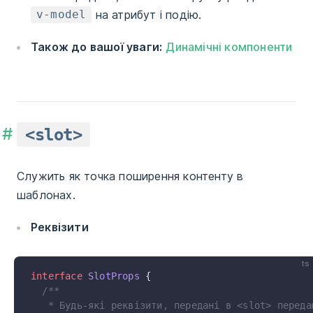
на атрибут і подію.
v-model
Також до вашої уваги:
Динамічні компоненти
<slot>
Служить як точка поширення контенту в
шаблонах.
Реквізити
ts
interface
 SlotProps
 {
  /**
   * Будь-які реквізити, передані в <slot> переда