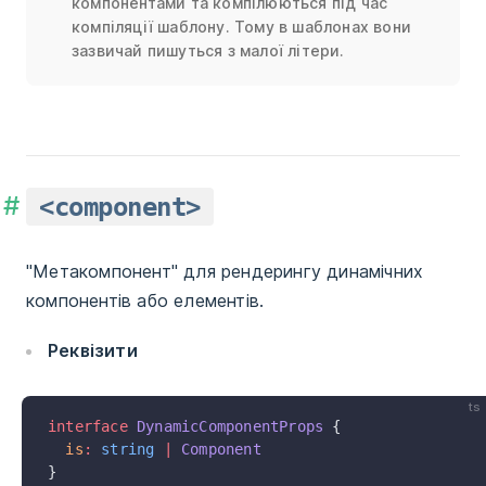
компонентами та компілюються під час
компіляції шаблону. Тому в шаблонах вони
зазвичай пишуться з малої літери.
<component>
"Метакомпонент" для рендерингу динамічних
компонентів або елементів.
Реквізити
ts
interface
 DynamicComponentProps
 {
  is
:
 string
 |
 Component
}