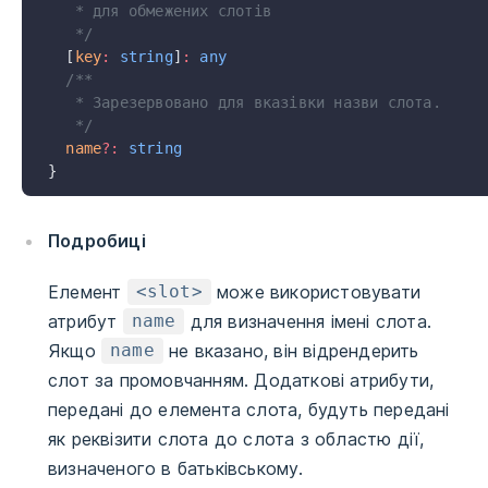
   * для обмежених слотів
   */
  [
key
:
 string
]
:
 any
  /**
   * Зарезервовано для вказівки назви слота.
   */
  name
?:
 string
}
Подробиці
Елемент
може використовувати
<slot>
атрибут
для визначення імені слота.
name
Якщо
не вказано, він відрендерить
name
слот за промовчанням. Додаткові атрибути,
передані до елемента слота, будуть передані
як реквізити слота до слота з областю дії,
визначеного в батьківському.