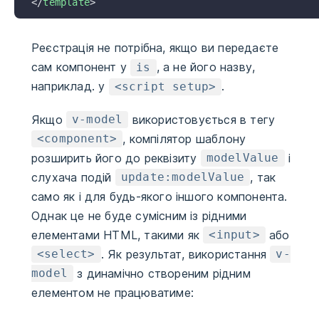
</
template
>
Реєстрація не потрібна, якщо ви передаєте
сам компонент у
, а не його назву,
is
наприклад. у
.
<script setup>
Якщо
використовується в тегу
v-model
, компілятор шаблону
<component>
розширить його до реквізиту
і
modelValue
слухача подій
, так
update:modelValue
само як і для будь-якого іншого компонента.
Однак це не буде сумісним із рідними
елементами HTML, такими як
або
<input>
. Як результат, використання
<select>
v-
з динамічно створеним рідним
model
елементом не працюватиме: