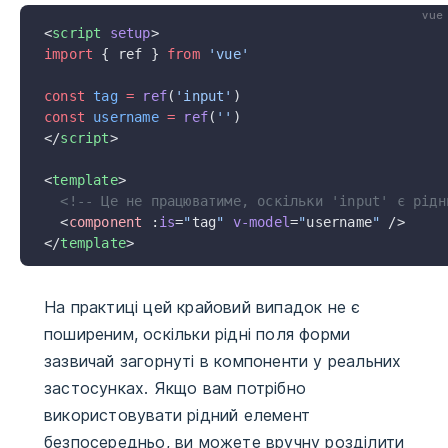
vue
<
script
 setup
>
import
 { ref } 
from
 'vue'
const
 tag
 =
 ref
(
'input'
)
const
 username
 =
 ref
(
''
)
</
script
>
<
template
>
  <!-- Це не працюватиме, оскільки 'input' є рідн
  <
component
 :
is
=
"
tag
"
 v-model
=
"
username
"
 />
</
template
>
На практиці цей крайовий випадок не є
поширеним, оскільки рідні поля форми
зазвичай загорнуті в компоненти у реальних
застосунках. Якщо вам потрібно
використовувати рідний елемент
безпосередньо, ви можете вручну розділити