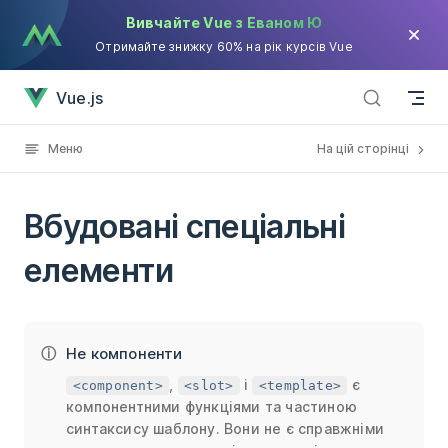
Вивчайте Vue з Еваном Ю
Skip to content
Отримайте знижку 60% на рік курсів Vue
Вбудовані спеціальні елементи has loaded
Vue.js
Меню
На цій сторінці
Вбудовані спеціальні
елементи
Не компоненти
,
і
є
<component>
<slot>
<template>
компонентними функціями та частиною
синтаксису шаблону. Вони не є справжніми