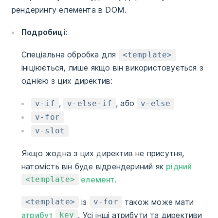
рендерингу елемента в DOM.
Подробиці:
Спеціальна обробка для
<template>
ініціюється, лише якщо він використовується з
однією з цих директив:
,
, або
v-if
v-else-if
v-else
v-for
v-slot
Якщо жодна з цих директив не присутня,
натомість він буде відрендериний як
рідний
елемент
.
<template>
із
також може мати
<template>
v-for
атрибут
. Усі інші атрибути та директиви
key