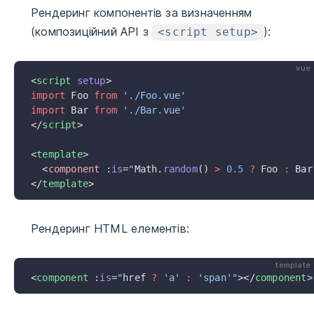
Рендеринг компонентів за визначенням
(композиційний АРІ з
):
<script setup>
vue
<
script
 setup
>
import
 Foo 
from
 './Foo.vue'
import
 Bar 
from
 './Bar.vue'
</
script
>
<
template
>
  <
component
 :
is
=
"
Math.
random
() 
>
 0.5
 ?
 Foo 
:
 Bar
</
template
>
Рендеринг HTML елементів:
template
<
component
 :
is
=
"
href 
?
 'a'
 :
 'span'"
></
component
>