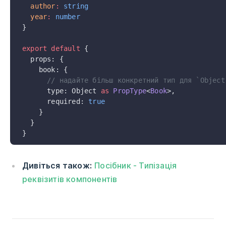
  author
:
 string
  year
:
 number
}
export
 default
 {
  props: {
    book: {
      // надайте більш конкретний тип для `Object
      type: Object 
as
 PropType
<
Book
>,
      required: 
true
    }
  }
}
Дивіться також:
Посібник - Типізація
реквізитів компонентів