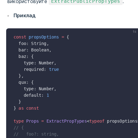
використовуйте
.
ExtractPublicPropTypes
Приклад
ts
const
 propsOptions
 =
 {
  foo: String,
  bar: Boolean,
  baz: {
    type: Number,
    required: 
true
  },
  qux: {
    type: Number,
    default: 
1
  }
} 
as
 const
type
 Props
 =
 ExtractPropTypes
<
typeof
 propsOptions
// {
//   foo?: string,