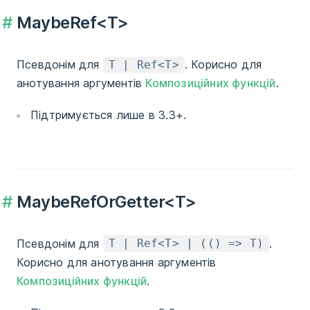
MaybeRef<T>
Псевдонім для
. Корисно для
T | Ref<T>
анотування аргументів
Композиційних функцій
.
Підтримується лише в 3.3+.
MaybeRefOrGetter<T>
Псевдонім для
.
T | Ref<T> | (() => T)
Корисно для анотування аргументів
Композиційних функцій
.