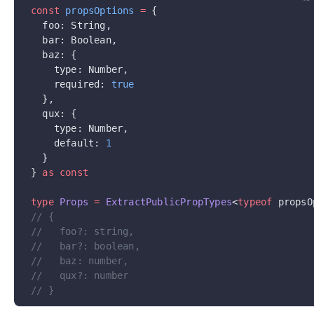
const
 propsOptions
 =
 {
  foo: String,
  bar: Boolean,
  baz: {
    type: Number,
    required: 
true
  },
  qux: {
    type: Number,
    default: 
1
  }
} 
as
 const
type
 Props
 =
 ExtractPublicPropTypes
<
typeof
 propsO
// {
//   foo?: string,
//   bar?: boolean,
//   baz: number,
//   qux?: number
// }