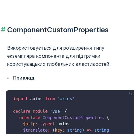
ComponentCustomProperties
Використовується для розширення типу
екземпляра компонента для підтримки
користувацьких глобальних властивостей.
Приклад
ts
import
 axios 
from
 'axios'
declare
 module
 'vue'
 {
  interface
 ComponentCustomProperties
 {
    $http
:
 typeof
 axios
    $translate
:
 (
key
:
 string
) 
=>
 string