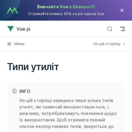
Вивчайте Vue з Еваном Ю
Skip to content
Отримайте знижку 60% на рік курсів Vue
Типи утиліт has loaded
Vue.js
Меню
На цій сторінці
Типи утиліт
INFO
На цій сторінці наведено лише кілька типів
утиліт, які зазвичай використовуються, і,
можливо, потребуватимуть пояснення щодо
їх використання. Щоб отримати повний
список експортованих типів, зверніться до