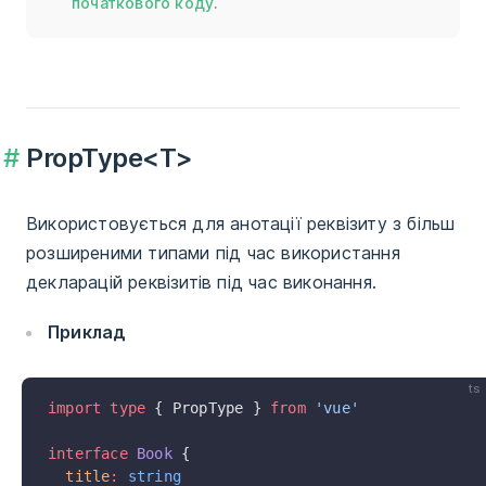
початкового коду
.
PropType<T>
Використовується для анотації реквізиту з більш
розширеними типами під час використання
декларацій реквізитів під час виконання.
Приклад
ts
import
 type
 { PropType } 
from
 'vue'
interface
 Book
 {
  title
:
 string