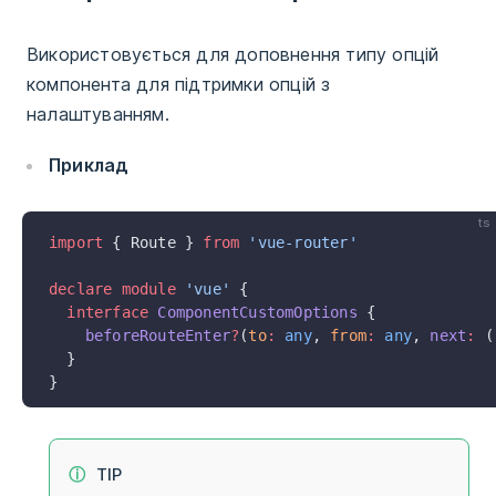
Використовується для доповнення типу опцій
компонента для підтримки опцій з
налаштуванням.
Приклад
ts
import
 { Route } 
from
 'vue-router'
declare
 module
 'vue'
 {
  interface
 ComponentCustomOptions
 {
    beforeRouteEnter
?
(
to
:
 any
, 
from
:
 any
, 
next
:
 (
  }
}
TIP