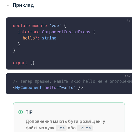
Приклад
ts
declare
 module
 'vue'
 {
  interface
 ComponentCustomProps
 {
    hello
?:
 string
  }
}
export
 {}
tsx
// тепер працює, навіть якщо hello не є оголошени
<
MyComponent
 hello
=
"world"
 />
TIP
Доповнення мають бути розміщені у
файлі модуля
або
.
.ts
.d.ts