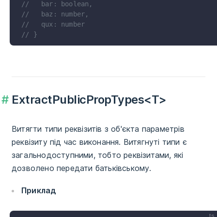
//   bar: boolean,
//   baz: number,
//   qux: number
// }
ExtractPublicPropTypes<T>
Витягти типи реквізитів з об'єкта параметрів
реквізиту під час виконання. Витягнуті типи є
загальнодоступними, тобто реквізитами, які
дозволено передати батьківському.
Приклад
ts