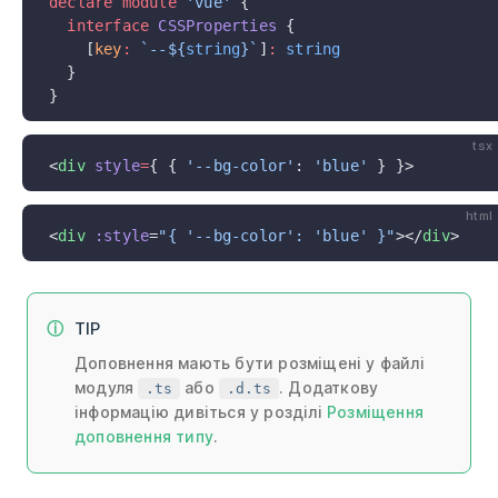
declare
 module
 'vue'
 {
  interface
 CSSProperties
 {
    [
key
:
 `--${
string
}`
]
:
 string
  }
}
tsx
<
div
 style
=
{ { 
'--bg-color'
: 
'blue'
 } }>
html
<
div
 :style
=
"{ '--bg-color': 'blue' }"
></
div
>
TIP
Доповнення мають бути розміщені у файлі
модуля
або
. Додаткову
.ts
.d.ts
інформацію дивіться у розділі
Розміщення
доповнення типу
.