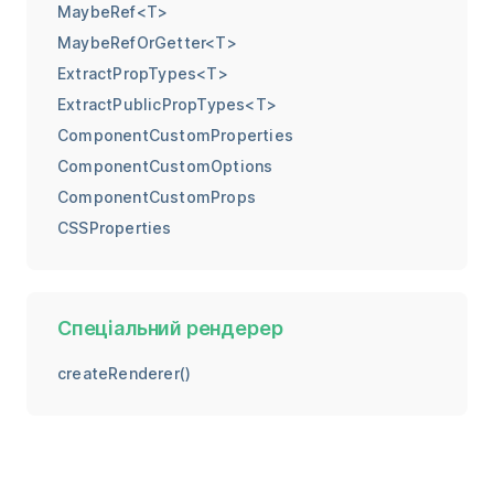
MaybeRef<T>
MaybeRefOrGetter<T>
ExtractPropTypes<T>
ExtractPublicPropTypes<T>
ComponentCustomProperties
ComponentCustomOptions
ComponentCustomProps
CSSProperties
Спеціальний рендерер
createRenderer()