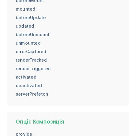
beforeMount
mounted
beforeUpdate
updated
beforeUnmount
unmounted
errorCaptured
renderTracked
renderTriggered
activated
deactivated
serverPrefetch
Опції: Композиція
provide