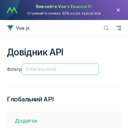
Вивчайте Vue з Еваном Ю
Skip to content
Отримайте знижку 60% на рік курсів Vue
API Reference has loaded
Vue.js
Довідник API
Фільтр
Глобальний API
Додаток