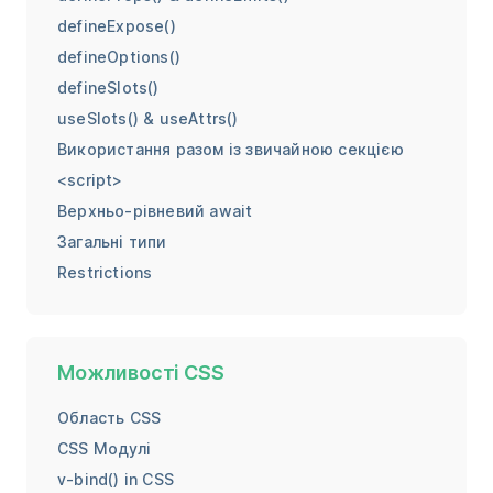
defineExpose()
defineOptions()
defineSlots()
useSlots() & useAttrs()
Використання разом із звичайною секцією
<script>
Верхньо-рівневий await
Загальні типи
Restrictions
Можливості CSS
Область CSS
CSS Модулі
v-bind() in CSS