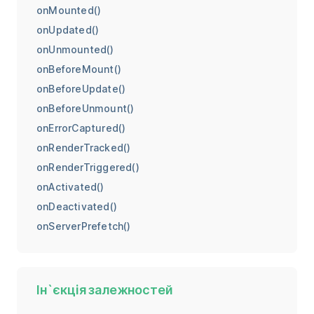
onMounted()
onUpdated()
onUnmounted()
onBeforeMount()
onBeforeUpdate()
onBeforeUnmount()
onErrorCaptured()
onRenderTracked()
onRenderTriggered()
onActivated()
onDeactivated()
onServerPrefetch()
Ін`єкція залежностей