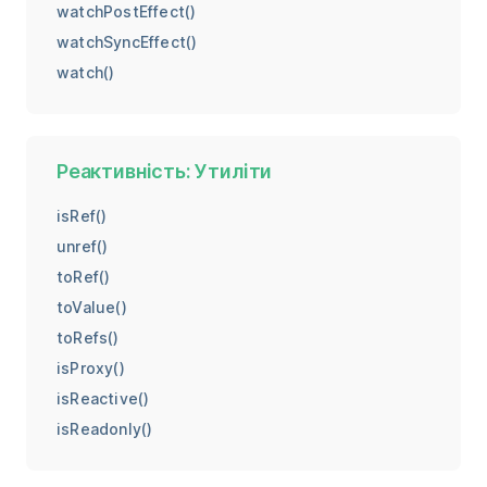
watchPostEffect()
watchSyncEffect()
watch()
Реактивність: Утиліти
isRef()
unref()
toRef()
toValue()
toRefs()
isProxy()
isReactive()
isReadonly()