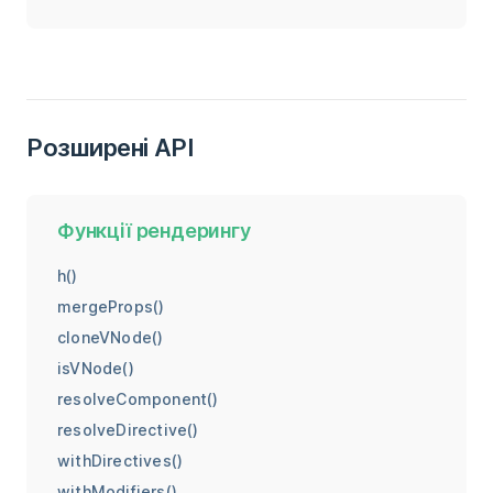
Розширені API
Функції рендерингу
h()
mergeProps()
cloneVNode()
isVNode()
resolveComponent()
resolveDirective()
withDirectives()
withModifiers()