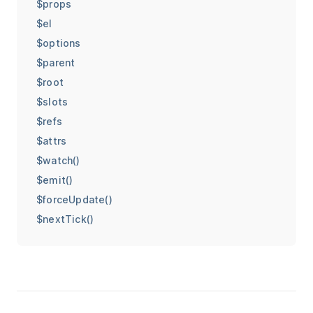
$props
$el
$options
$parent
$root
$slots
$refs
$attrs
$watch()
$emit()
$forceUpdate()
$nextTick()