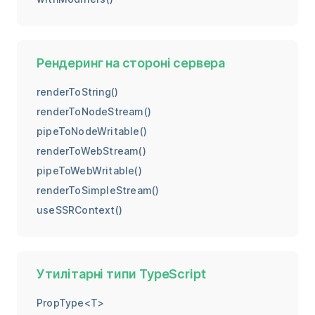
Рендеринг на стороні сервера
renderToString()
renderToNodeStream()
pipeToNodeWritable()
renderToWebStream()
pipeToWebWritable()
renderToSimpleStream()
useSSRContext()
Утилітарні типи TypeScript
PropType<T>