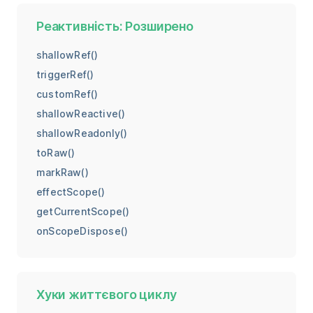
Реактивність: Розширено
shallowRef()
triggerRef()
customRef()
shallowReactive()
shallowReadonly()
toRaw()
markRaw()
effectScope()
getCurrentScope()
onScopeDispose()
Хуки життєвого циклу