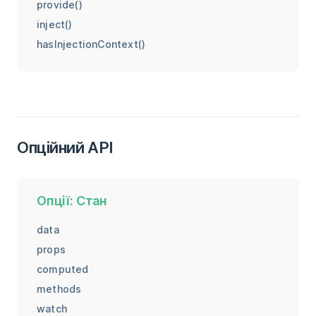
provide()
inject()
hasInjectionContext()
Опційний API
Опції: Стан
data
props
computed
methods
watch