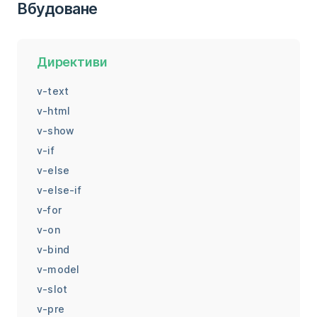
Вбудоване
Директиви
v-text
v-html
v-show
v-if
v-else
v-else-if
v-for
v-on
v-bind
v-model
v-slot
v-pre